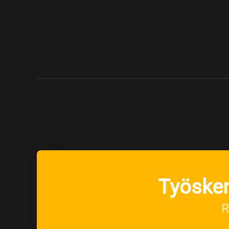
Työsken
R