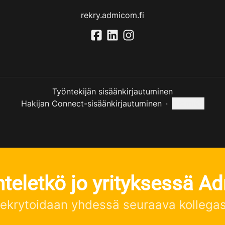
rekry.admicom.fi
Työntekijän sisäänkirjautuminen
Hakijan Connect-sisäänkirjautuminen
·
suomi
Vaihda kieli
teletkö jo yrityksessä 
ekrytoidaan yhdessä seuraava kollegas