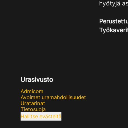
hyötyjä a
Perustett
Työkaveri
Urasivusto
Admicom
Avoimet uramahdollisuudet
Uratarinat
Tietosuoja
Hallitse evästeitä