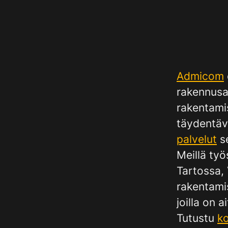
Admicom
rakennusal
rakentami
täydentävä
palvelut
s
Meillä työ
Tartossa,
rakentami
joilla on 
Tutustu
ko