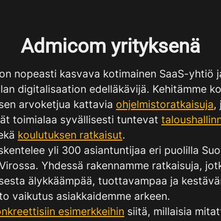
Admicom yrityksenä
on nopeasti kasvava kotimainen SaaS-yhtiö j
an digitalisaation edelläkävijä. Kehitämme k
sen arvoketjua kattavia
ohjelmistoratkaisuja
,
t toimialaa syvällisesti tuntevat
taloushallin
ekä
koulutuksen ratkaisut
.
skentelee yli 300 asiantuntijaa eri puolilla S
 Virossa. Yhdessä rakennamme ratkaisuja, jot
sesta älykkäämpää, tuottavampaa ja kestävä
aito vaikutus asiakkaidemme arkeen.
nkreettisiin esimerkkeihin
siitä, millaisia mita