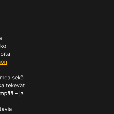
a
oko
 joita
non
uomea sekä
ka tekevät
mpää – ja
ttavia