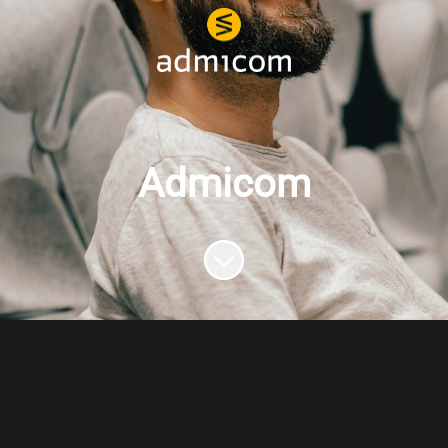
Admicom
Siirry sisältöön