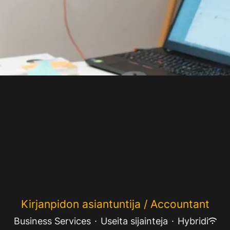
Kirjanpidon asiantuntija / Accountant
Business Services
·
Useita sijainteja
·
Hybridi