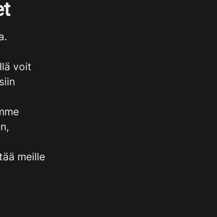
et
a.
lä voit
siin
imme
n,
tää meille