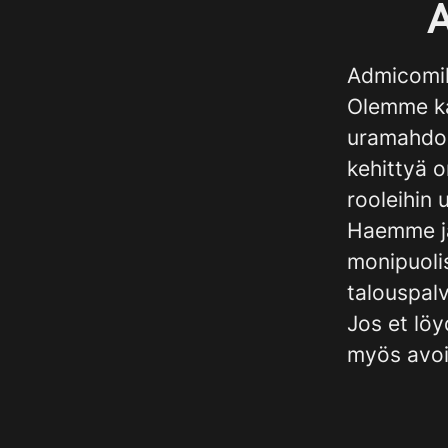
A
Admicomill
Olemme ka
uramahdoll
kehittyä o
rooleihin u
Haemme ja
monipuolis
talouspalv
Jos et löy
myös avo