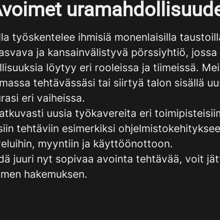
voimet uramahdollisuud
a työskentelee ihmisiä monenlaisilla taustoill
svava ja kansainvälistyvä pörssiyhtiö, jossa
isuuksia löytyy eri rooleissa ja tiimeissä. Meil
massa tehtävässäsi tai siirtyä talon sisällä uu
rasi eri vaiheissa.
tkuvasti uusia työkavereita eri toimipisteisi
iin tehtäviin esimerkiksi ohjelmistokehityksee
eluihin, myyntiin ja käyttöönottoon.
dä juuri nyt sopivaa avointa tehtävää, voit jät
imen hakemuksen.