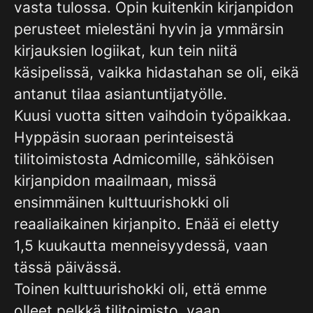
vasta tulossa. Opin kuitenkin kirjanpidon
perusteet mielestäni hyvin ja ymmärsin
kirjauksien logiikat, kun tein niitä
käsipelissä, vaikka hidastahan se oli, eikä
antanut tilaa asiantuntijatyölle.
Kuusi vuotta sitten vaihdoin työpaikkaa.
Hyppäsin suoraan perinteisestä
tilitoimistosta Admicomille, sähköisen
kirjanpidon maailmaan, missä
ensimmäinen kulttuurishokki oli
reaaliaikainen kirjanpito. Enää ei eletty
1,5 kuukautta menneisyydessä, vaan
tässä päivässä.
Toinen kulttuurishokki oli, että emme
olleet pelkkä tilitoimisto, vaan