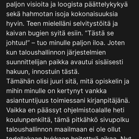
paljon visioita ja loogista päättelykykyä
sekä hahmotan isoja kokonaisuuksia
hyvin. Teen mielelläni selvitystöitä ja
kaivan bugien syitä esiin. ”Tästä se
johtuu!” – tuo minulle paljon iloa. Joten
kun taloushallinnon järjestelmien
suunnittelijan paikka avautui sisäisesti
hakuun, innostuin tästä.
Tämähän olisi juuri sitä, mitä opiskelin ja
mihin minulle on kertynyt vankka
asiantuntijuus toimiessani kirjanpitäjänä.
Vaikka en päässyt ohjelmistoalalle heti
koulunpenkiltä, tämä pitkähkö sivupolku
taloushallinnon maailmaan ei ole ollut
todellakaan hukkaan heitettyä aikaa. Nyt