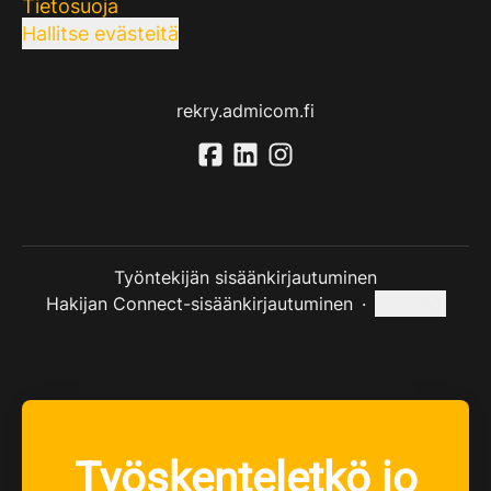
Tietosuoja
Hallitse evästeitä
rekry.admicom.fi
Työntekijän sisäänkirjautuminen
Hakijan Connect-sisäänkirjautuminen
·
suomi
Vaihda kieli
Työskenteletkö jo