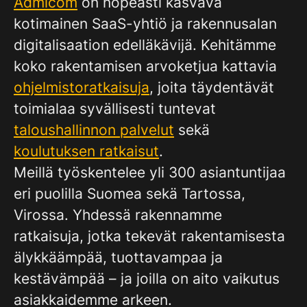
Admicom
on nopeasti kasvava
kotimainen SaaS-yhtiö ja rakennusalan
digitalisaation edelläkävijä. Kehitämme
koko rakentamisen arvoketjua kattavia
ohjelmistoratkaisuja
, joita täydentävät
toimialaa syvällisesti tuntevat
taloushallinnon palvelut
sekä
koulutuksen ratkaisut
.
Meillä työskentelee yli 300 asiantuntijaa
eri puolilla Suomea sekä Tartossa,
Virossa. Yhdessä rakennamme
ratkaisuja, jotka tekevät rakentamisesta
älykkäämpää, tuottavampaa ja
kestävämpää – ja joilla on aito vaikutus
asiakkaidemme arkeen.