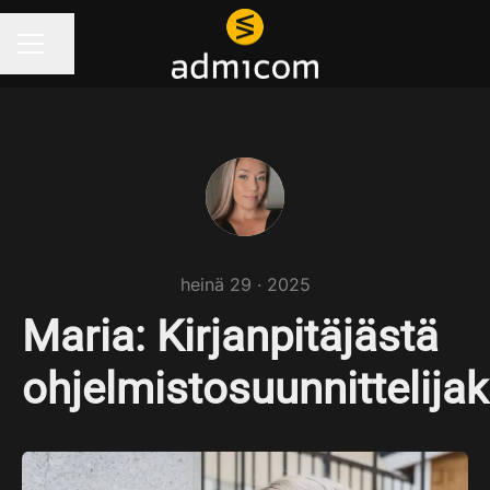
Jaa sivu
URAVALIKKO
heinä 29 · 2025
Maria: Kirjanpitäjästä
ohjelmistosuunnittelijak